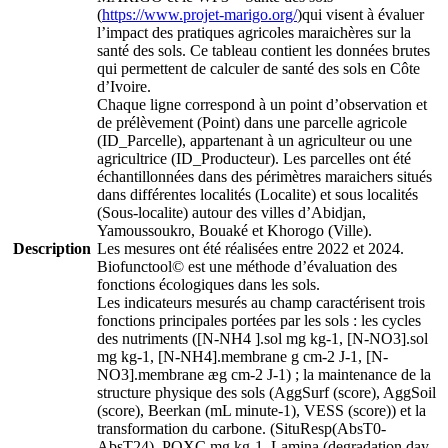
(
https://www.projet-marigo.org/
)qui visent à évaluer
l’impact des pratiques agricoles maraichères sur la
santé des sols. Ce tableau contient les données brutes
qui permettent de calculer de santé des sols en Côte
d’Ivoire.
Chaque ligne correspond à un point d’observation et
de prélèvement (Point) dans une parcelle agricole
(ID_Parcelle), appartenant à un agriculteur ou une
agricultrice (ID_Producteur). Les parcelles ont été
échantillonnées dans des périmètres maraichers situés
dans différentes localités (Localite) et sous localités
(Sous-localite) autour des villes d’Abidjan,
Yamoussoukro, Bouaké et Khorogo (Ville).
Description
Les mesures ont été réalisées entre 2022 et 2024.
Biofunctool© est une méthode d’évaluation des
fonctions écologiques dans les sols.
Les indicateurs mesurés au champ caractérisent trois
fonctions principales portées par les sols : les cycles
des nutriments ([N-NH4 ].sol mg kg-1, [N-NO3].sol
mg kg-1, [N-NH4].membrane g cm-2 J-1, [N-
NO3].membrane æg cm-2 J-1) ; la maintenance de la
structure physique des sols (AggSurf (score), AggSoil
(score), Beerkan (mL minute-1), VESS (score)) et la
transformation du carbone. (SituResp(AbsT0-
AbsT24), POXC mg kg-1, Lamina (degradation day-