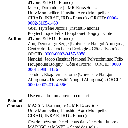
d'Ivoire & IRD - France)
Masse, Dominique (UMR Eco&Sols -
Univ.Montpellier, L'Institut Agro Montpellier,
CIRAD, INRAE, IRD - France) - ORCID:
0000-
0002-3165-1469
Guei, Hyrsène Jecolia (Institut National
Polytechnique Félix Houphouet Boigny - Cote
Author
d'Ivoire & IRD - France)
Zon, Demeango Serge (Université Nangui Abrogoua,
Centre de Recherche en Ecologie - Côte d'Ivoire) -
ORCID:
0000-0002-9457-3058
Nandjui, Jacob (Institut National Polytechnique Félix
Houphouet Boigny - Côte d'Ivoire) - ORCID:
0000-
0001-8988-3126
Tondoh, Ebagnerin Jerome (Université Nangui
Abrogoua - Université Nangui Abrogoua) - ORCID:
0000-0003-0124-5862
Use email button above to contact.
Point of
MASSE, Dominique (UMR Eco&Sols -
Contact
Univ.Montpellier, L'Institut Agro Montpellier,
CIRAD, INRAE, IRD - France)
Ces données ont été obtenus dans le cadre du projet
MARIGO et le WP3 « Santé des sols »