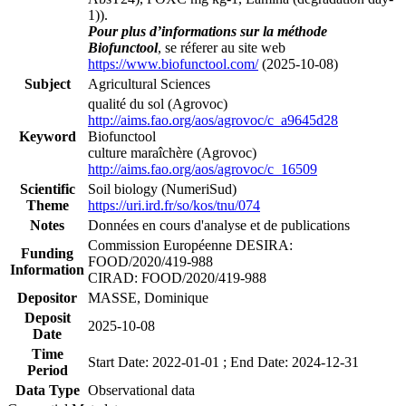
1)).
Pour plus d’informations sur la méthode
Biofunctool
, se réferer au site web
https://www.biofunctool.com/
(2025-10-08)
Subject
Agricultural Sciences
qualité du sol (Agrovoc)
http://aims.fao.org/aos/agrovoc/c_a9645d28
Keyword
Biofunctool
culture maraîchère (Agrovoc)
http://aims.fao.org/aos/agrovoc/c_16509
Scientific
Soil biology (NumeriSud)
Theme
https://uri.ird.fr/so/kos/tnu/074
Notes
Données en cours d'analyse et de publications
Commission Européenne DESIRA:
Funding
FOOD/2020/419-988
Information
CIRAD: FOOD/2020/419-988
Depositor
MASSE, Dominique
Deposit
2025-10-08
Date
Time
Start Date: 2022-01-01 ; End Date: 2024-12-31
Period
Data Type
Observational data