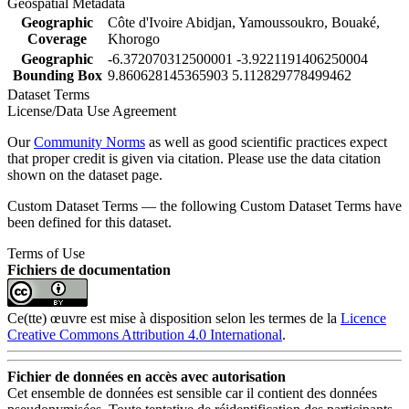
Geospatial Metadata
Geographic
Côte d'Ivoire Abidjan, Yamoussoukro, Bouaké,
Coverage
Khorogo
Geographic
-6.372070312500001 -3.9221191406250004
Bounding Box
9.860628145365903 5.112829778499462
Dataset Terms
License/Data Use Agreement
Our
Community Norms
as well as good scientific practices expect
that proper credit is given via citation. Please use the data citation
shown on the dataset page.
Custom Dataset Terms — the following Custom Dataset Terms have
been defined for this dataset.
Terms of Use
Fichiers de documentation
Ce(tte) œuvre est mise à disposition selon les termes de la
Licence
Creative Commons Attribution 4.0 International
.
Fichier de données en accès avec autorisation
Cet ensemble de données est sensible car il contient des données