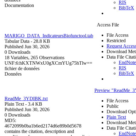
RIS
Documentation
BibTeX
Access File
File Access
MARIGO_DATA_IndicateursBiofunctool.tab
Restricted
Tabular Data
- 28.8 KB
Request Acces
Published Jun 30, 2026
Download Met
0 Downloads
Data File Citat
18 Variables,
265 Observations
EndNot
UNF:6:hKXTNWxU0gXCmYUg75hTlw==
RIS
fichier de données
BibTeX
Données
Preview "ReadMe_3
ReadMe_3YDIBK.txt
File Access
Plain Text
- 3.4 KB
Public
Published Jun 30, 2026
Download Opt
0 Downloads
Plain Text
MD5:
Download Met
4672099b0ba1b6ed2174d6e89b0d5678
Data File Citat
contains the citation, description and
EndNot