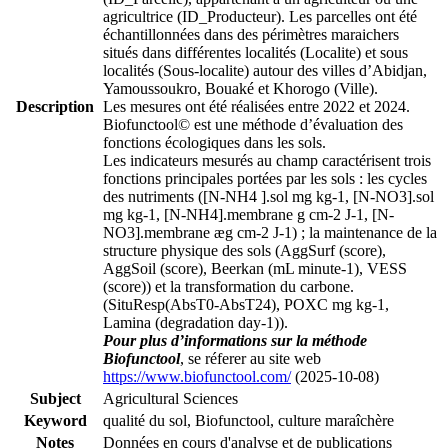
agricultrice (ID_Producteur). Les parcelles ont été
échantillonnées dans des périmètres maraichers
situés dans différentes localités (Localite) et sous
localités (Sous-localite) autour des villes d’Abidjan,
Yamoussoukro, Bouaké et Khorogo (Ville).
Description
Les mesures ont été réalisées entre 2022 et 2024.
Biofunctool© est une méthode d’évaluation des
fonctions écologiques dans les sols.
Les indicateurs mesurés au champ caractérisent trois
fonctions principales portées par les sols : les cycles
des nutriments ([N-NH4 ].sol mg kg-1, [N-NO3].sol
mg kg-1, [N-NH4].membrane g cm-2 J-1, [N-
NO3].membrane æg cm-2 J-1) ; la maintenance de la
structure physique des sols (AggSurf (score),
AggSoil (score), Beerkan (mL minute-1), VESS
(score)) et la transformation du carbone.
(SituResp(AbsT0-AbsT24), POXC mg kg-1,
Lamina (degradation day-1)).
Pour plus d’informations sur la méthode
Biofunctool
, se réferer au site web
https://www.biofunctool.com/
(2025-10-08)
Subject
Agricultural Sciences
Keyword
qualité du sol, Biofunctool, culture maraîchère
Notes
Données en cours d'analyse et de publications