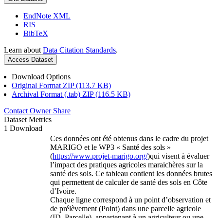
EndNote XML
RIS
BibTeX
Learn about
Data Citation Standards
.
Access Dataset
Download Options
Original Format ZIP (113.7 KB)
Archival Format (.tab) ZIP (116.5 KB)
Contact Owner
Share
Dataset Metrics
1 Download
Ces données ont été obtenus dans le cadre du projet
MARIGO et le WP3 « Santé des sols »
(
https://www.projet-marigo.org/
)qui visent à évaluer
l’impact des pratiques agricoles maraichères sur la
santé des sols. Ce tableau contient les données brutes
qui permettent de calculer de santé des sols en Côte
d’Ivoire.
Chaque ligne correspond à un point d’observation et
de prélèvement (Point) dans une parcelle agricole
(ID_Parcelle), appartenant à un agriculteur ou une