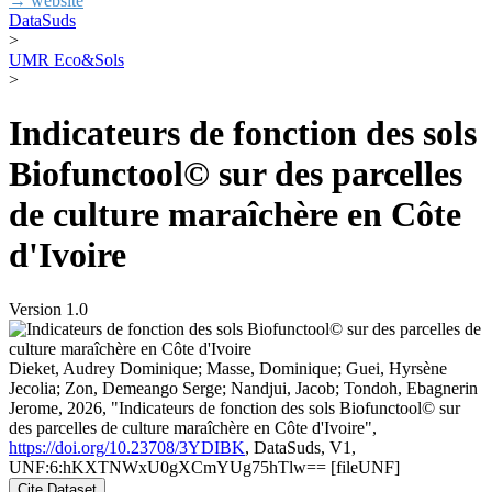
→ website
DataSuds
>
UMR Eco&Sols
>
Indicateurs de fonction des sols
Biofunctool© sur des parcelles
de culture maraîchère en Côte
d'Ivoire
Version 1.0
Dieket, Audrey Dominique; Masse, Dominique; Guei, Hyrsène
Jecolia; Zon, Demeango Serge; Nandjui, Jacob; Tondoh, Ebagnerin
Jerome, 2026, "Indicateurs de fonction des sols Biofunctool© sur
des parcelles de culture maraîchère en Côte d'Ivoire",
https://doi.org/10.23708/3YDIBK
, DataSuds, V1,
UNF:6:hKXTNWxU0gXCmYUg75hTlw== [fileUNF]
Cite Dataset