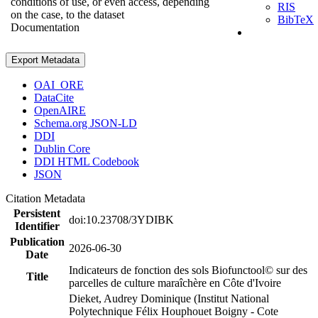
conditions of use, or even access, depending
RIS
on the case, to the dataset
BibTeX
Documentation
Export Metadata
OAI_ORE
DataCite
OpenAIRE
Schema.org JSON-LD
DDI
Dublin Core
DDI HTML Codebook
JSON
Citation Metadata
Persistent
doi:10.23708/3YDIBK
Identifier
Publication
2026-06-30
Date
Indicateurs de fonction des sols Biofunctool© sur des
Title
parcelles de culture maraîchère en Côte d'Ivoire
Dieket, Audrey Dominique (Institut National
Polytechnique Félix Houphouet Boigny - Cote