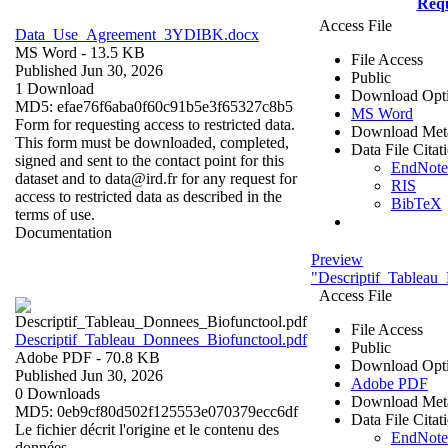
Requ
Access File
Data_Use_Agreement_3YDIBK.docx
MS Word
- 13.5 KB
File Access
Published Jun 30, 2026
Public
1 Download
Download Opt
MD5: efae76f6aba0f60c91b5e3f65327c8b5
MS Word
Form for requesting access to restricted data.
Download Met
This form must be downloaded, completed,
Data File Citat
signed and sent to the contact point for this
EndNot
dataset and to data@ird.fr for any request for
RIS
access to restricted data as described in the
BibTeX
terms of use.
Documentation
Preview
"Descriptif_Tableau
Access File
File Access
Descriptif_Tableau_Donnees_Biofunctool.pdf
Public
Adobe PDF
- 70.8 KB
Download Opt
Published Jun 30, 2026
Adobe PDF
0 Downloads
Download Met
MD5: 0eb9cf80d502f125553e070379ecc6df
Data File Citat
Le fichier décrit l'origine et le contenu des
EndNot
données