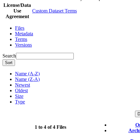
License/Data
Use
Custom Dataset Terms
Agreement
Files
Metadata
Terms
Versions
Search
Sort
Name (A-Z)
Name (Z-A)
Newest
Oldest
Size
Type
D
Or
1 to 4 of 4 Files
Archi