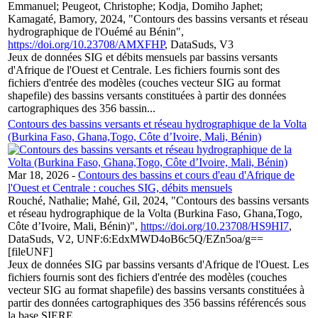
Emmanuel; Peugeot, Christophe; Kodja, Domiho Japhet;
Kamagaté, Bamory, 2024, "Contours des bassins versants et réseau
hydrographique de l'Ouémé au Bénin",
https://doi.org/10.23708/AMXFHP
, DataSuds, V3
Jeux de données SIG et débits mensuels par bassins versants
d'Afrique de l'Ouest et Centrale. Les fichiers fournis sont des
fichiers d'entrée des modèles (couches vecteur SIG au format
shapefile) des bassins versants constituées à partir des données
cartographiques des 356 bassin...
Contours des bassins versants et réseau hydrographique de la Volta
(Burkina Faso, Ghana,Togo, Côte d’Ivoire, Mali, Bénin)
Mar 18, 2026
-
Contours des bassins et cours d'eau d'Afrique de
l'Ouest et Centrale : couches SIG, débits mensuels
Rouché, Nathalie; Mahé, Gil, 2024, "Contours des bassins versants
et réseau hydrographique de la Volta (Burkina Faso, Ghana,Togo,
Côte d’Ivoire, Mali, Bénin)",
https://doi.org/10.23708/HS9HI7
,
DataSuds, V2, UNF:6:EdxMWD4oB6c5Q/EZn5oa/g==
[fileUNF]
Jeux de données SIG par bassins versants d'Afrique de l'Ouest. Les
fichiers fournis sont des fichiers d'entrée des modèles (couches
vecteur SIG au format shapefile) des bassins versants constituées à
partir des données cartographiques des 356 bassins référencés sous
la base SIERE...