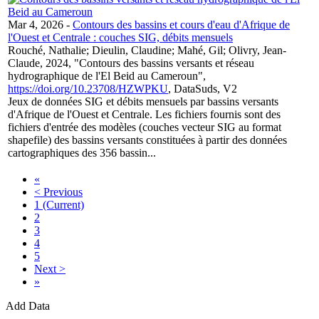
Mar 4, 2026
-
Contours des bassins et cours d'eau d'Afrique de
l'Ouest et Centrale : couches SIG, débits mensuels
Rouché, Nathalie; Dieulin, Claudine; Mahé, Gil; Olivry, Jean-
Claude, 2024, "Contours des bassins versants et réseau
hydrographique de l'El Beid au Cameroun",
https://doi.org/10.23708/HZWPKU
, DataSuds, V2
Jeux de données SIG et débits mensuels par bassins versants
d'Afrique de l'Ouest et Centrale. Les fichiers fournis sont des
fichiers d'entrée des modèles (couches vecteur SIG au format
shapefile) des bassins versants constituées à partir des données
cartographiques des 356 bassin...
«
< Previous
1
(Current)
2
3
4
5
Next >
»
Add Data