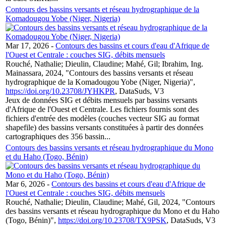
Contours des bassins versants et réseau hydrographique de la
Komadougou Yobe (Niger, Nigeria)
Mar 17, 2026
-
Contours des bassins et cours d'eau d'Afrique de
l'Ouest et Centrale : couches SIG, débits mensuels
Rouché, Nathalie; Dieulin, Claudine; Mahé, Gil; Ibrahim, Ing.
Mainassara, 2024, "Contours des bassins versants et réseau
hydrographique de la Komadougou Yobe (Niger, Nigeria)",
https://doi.org/10.23708/JYHKPR
, DataSuds, V3
Jeux de données SIG et débits mensuels par bassins versants
d'Afrique de l'Ouest et Centrale. Les fichiers fournis sont des
fichiers d'entrée des modèles (couches vecteur SIG au format
shapefile) des bassins versants constituées à partir des données
cartographiques des 356 bassin...
Contours des bassins versants et réseau hydrographique du Mono
et du Haho (Togo, Bénin)
Mar 6, 2026
-
Contours des bassins et cours d'eau d'Afrique de
l'Ouest et Centrale : couches SIG, débits mensuels
Rouché, Nathalie; Dieulin, Claudine; Mahé, Gil, 2024, "Contours
des bassins versants et réseau hydrographique du Mono et du Haho
(Togo, Bénin)",
https://doi.org/10.23708/TX9PSK
, DataSuds, V3