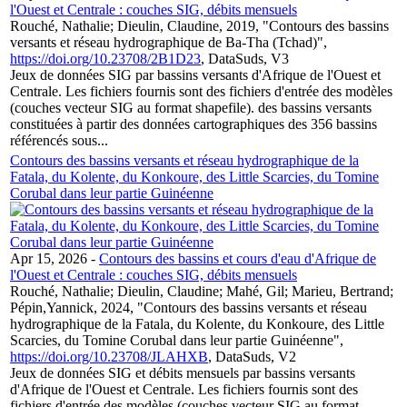
l'Ouest et Centrale : couches SIG, débits mensuels
Rouché, Nathalie; Dieulin, Claudine, 2019, "Contours des bassins
versants et réseau hydrographique de Ba-Tha (Tchad)",
https://doi.org/10.23708/2B1D23
, DataSuds, V3
Jeux de données SIG par bassins versants d'Afrique de l'Ouest et
Centrale. Les fichiers fournis sont des fichiers d'entrée des modèles
(couches vecteur SIG au format shapefile). des bassins versants
constituées à partir des données cartographiques des 356 bassins
référencés sous...
Contours des bassins versants et réseau hydrographique de la
Fatala, du Kolente, du Konkoure, des Little Scarcies, du Tomine
Corubal dans leur partie Guinéenne
Apr 15, 2026
-
Contours des bassins et cours d'eau d'Afrique de
l'Ouest et Centrale : couches SIG, débits mensuels
Rouché, Nathalie; Dieulin, Claudine; Mahé, Gil; Marieu, Bertrand;
Pépin,Yannick, 2024, "Contours des bassins versants et réseau
hydrographique de la Fatala, du Kolente, du Konkoure, des Little
Scarcies, du Tomine Corubal dans leur partie Guinéenne",
https://doi.org/10.23708/JLAHXB
, DataSuds, V2
Jeux de données SIG et débits mensuels par bassins versants
d'Afrique de l'Ouest et Centrale. Les fichiers fournis sont des
fichiers d'entrée des modèles (couches vecteur SIG au format