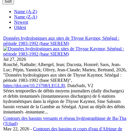
Sort
Name (A-Z)
Name (Z-A)
Newest
Oldest
Données hydrologiques aux sites de Thysse Kaymor, Sénégal :
période 1983-1992 (base SIEREM)
Jul 27, 2026
Rouché, Nathalie; Albergel, Jean; Dacosta, Honoré; Saos, Jean-
Luc; Pépin, Yannick; Olivry, Jean-Claude; Marieu, Bertrand, 2026,
"Données hydrologiques aux sites de Thysse Kaymor, Sénégal :
période 1983-1992 (base SIEREM)",
https://doi.org/10.23708/LEGLJ0
, DataSuds, V2
Séries temporelles de débits moyens journaliers (daily discharges)
et debits instantanés (instantaneaous discharges) de 6 stations
hydrométriques dans la région de Thysse Kaymor, Sine Saloum
bassin versant de la Gambie au Sénégal. Ajout au dépôt des débits
instantanés -instantane...
Contours des bassins versants et réseau hydrographique de Ba-Tha
(Tchad)
May 22, 2026
-
Contours des bassins et cours d'eau d'Afrique de