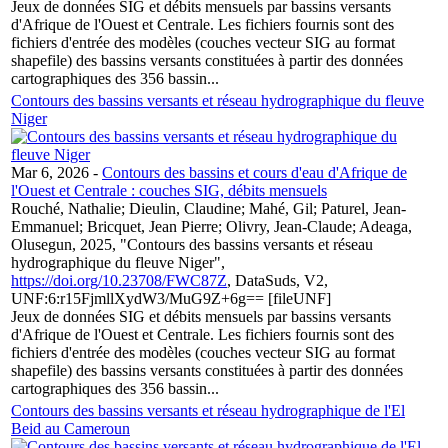
Jeux de données SIG et débits mensuels par bassins versants
d'Afrique de l'Ouest et Centrale. Les fichiers fournis sont des
fichiers d'entrée des modèles (couches vecteur SIG au format
shapefile) des bassins versants constituées à partir des données
cartographiques des 356 bassin...
Contours des bassins versants et réseau hydrographique du fleuve
Niger
Mar 6, 2026
-
Contours des bassins et cours d'eau d'Afrique de
l'Ouest et Centrale : couches SIG, débits mensuels
Rouché, Nathalie; Dieulin, Claudine; Mahé, Gil; Paturel, Jean-
Emmanuel; Bricquet, Jean Pierre; Olivry, Jean-Claude; Adeaga,
Olusegun, 2025, "Contours des bassins versants et réseau
hydrographique du fleuve Niger",
https://doi.org/10.23708/FWC87Z
, DataSuds, V2,
UNF:6:r15FjmllXydW3/MuG9Z+6g== [fileUNF]
Jeux de données SIG et débits mensuels par bassins versants
d'Afrique de l'Ouest et Centrale. Les fichiers fournis sont des
fichiers d'entrée des modèles (couches vecteur SIG au format
shapefile) des bassins versants constituées à partir des données
cartographiques des 356 bassin...
Contours des bassins versants et réseau hydrographique de l'El
Beid au Cameroun